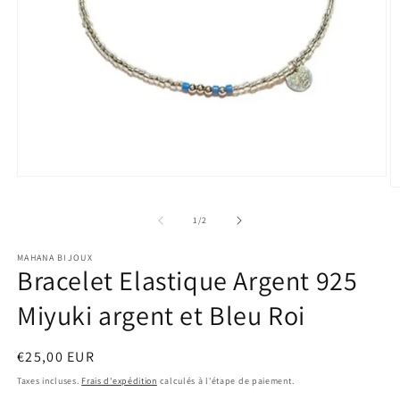
Ouvrir
O
le
le
média
m
de
1
/
2
1
2
dans
d
une
MAHANA BIJOUX
u
fenêtre
Bracelet Elastique Argent 925
f
modale
m
Miyuki argent et Bleu Roi
Prix
€25,00 EUR
habituel
Taxes incluses.
Frais d'expédition
calculés à l'étape de paiement.