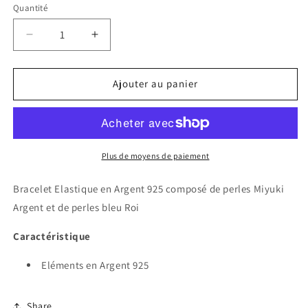
Quantité
Réduire
Augmenter
la
la
quantité
quantité
de
de
Ajouter au panier
Bracelet
Bracelet
Elastique
Elastique
Argent
Argent
925
925
Miyuki
Miyuki
Plus de moyens de paiement
argent
argent
et
et
Bracelet Elastique en Argent 925 composé de perles Miyuki
Bleu
Bleu
Argent et de perles bleu Roi
Roi
Roi
Caractéristique
Eléments en Argent 925
Share