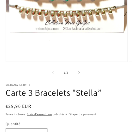
Ouvrir
O
le
le
média
m
de
1
/
3
1
2
dans
d
MAHANA BIJOUX
une
u
Carte 3 Bracelets "Stella”
fenêtre
f
modale
m
Prix
€29,90 EUR
habituel
Taxes incluses.
Frais d'expédition
calculés à l'étape de paiement.
Quantité