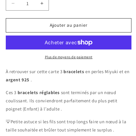
Réduire
Augmenter
la
la
quantité
quantité
de
de
Ajouter au panier
Carte
Carte
3
3
Bracelets
Bracelets
&quot;Stella”
&quot;Stella”
Plus de moyens de paiement
À retrouver sur cette carte 3
bracelets
en perles Miyuki et en
argent 925
.
Ces 3
bracelets réglables
sont terminés par un nœud
coulissant. Ils conviendront parfaitement du plus petit
poignet (Enfant) à l’adulte .
💡Petite astuce si les fils sont trop longs faire un nœud à la
taille souhaitée et brûler tout simplement le surplus .